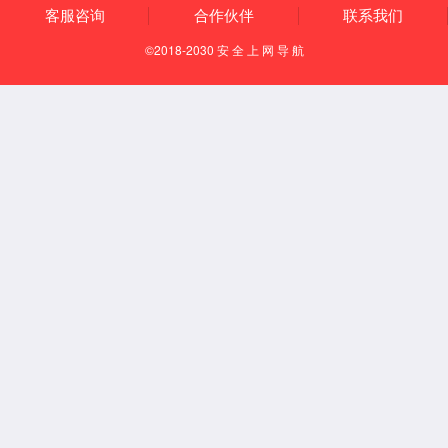
本科毕业生免试攻读研究生特殊学术专长审核鉴定结果
公示
下一篇：
2025级社会科学实验班大类本科新生导师名单
公布
鼓楼校区
地址：南京市鼓楼区汉口路22号，南京大学鼓楼校区西南楼、逸夫
管理科学楼10-12楼，20楼
院办：(86)-25-83592584
传真：(86)-25-83592584
培训
办：(86)-25-83597131、(86)-25-83592677