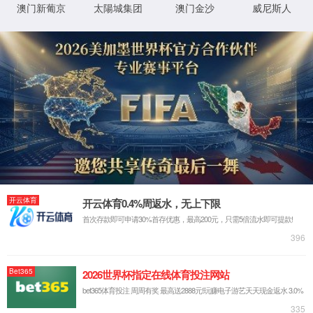
2025-09-01 10:19:37
浏览
2768
次