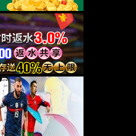
官方微信
官方微博