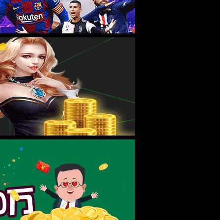
新生导师名单公布
923
次
类本科生新生导师，具体名单（按姓氏笔画排序）公布如下：王
wns8888斯尼斯人
2025年8月22日