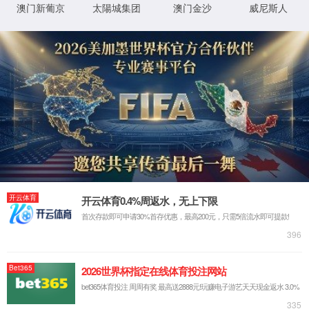
2026-06-24
wns8888斯尼斯人学术系列讲座之二百五十八
期海报
2026-06-24
wns8888斯尼斯人学术系列讲座之二百五十七
期海报
2026-06-24
数字刑事法的中韩对话:从技术适用到程序规制
海报
2026-06-04