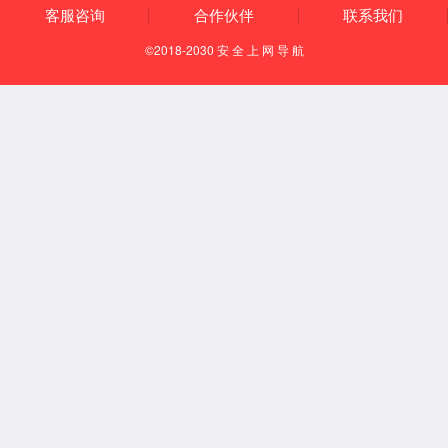
鼓楼校区
地址：南京市鼓楼区汉口路22号，南京大学鼓楼校区西南楼、逸夫
管理科学楼10-12楼，20楼
院办：(86)-25-83592584
传真：(86)-25-83592584
培训
办：(86)-25-83597131、(86)-25-83592677
院务邮箱：law@nju.edu.cn
教师思想政治和师德师风监督、举报联系方式
电话：(86)-25-83686448
邮箱：lawdw@nju.edu.cn