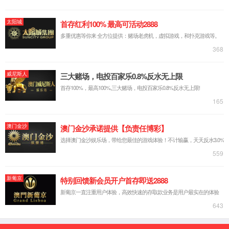
串联院校与政法单位 共话涉外法治发展：
wns8888斯尼斯人伊犁调研行
2025-05-29
深化校所协同育人，共筑法治人才培养新生态
——南大wns8888斯尼斯人与京师南京律所联
合开展学科实践活动
2025-05-10
实践招募 2025wns8888斯尼斯人暑期社会实
践团队招募启动
1
2
3
4
5
下页
跳转
共30条
第
/5页