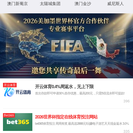
2026-06-01
实践招募 wns8888斯尼斯人2026暑期社会实
践团队招募启动
2026-05-26
实践挺膺担使命 青春奋进正当时 wns8888斯
尼斯人“实践、实习进学院”主题党团活动顺利
开展
2026-01-12
关于组织开展wns8888斯尼斯人2026年学生寒
假社会实践活动的通知
2025-08-02