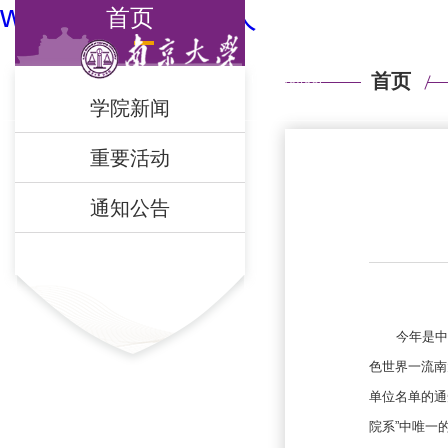
wns8888斯尼斯人
首页
首页
学院新闻
重要活动
通知公告
今年是中
色世界一流南
单位名单的通
院系”中唯一