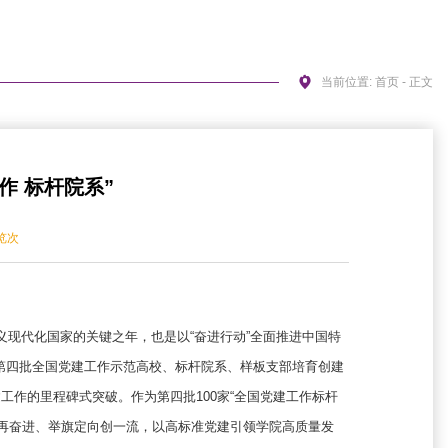
学校主页
联系方式
English
化
中德所
校友与发展
终身教育
诚聘英才
法科百年
当前位置:
首页
- 正文
作 标杆院系”
览
次
义现代化国家的关键之年，也是以“奋进行动”全面推进中国特
第四批全国党建工作示范高校、标杆院系、样板支部培育创建
工作的里程碑式突破。作为第四批100家“全国党建工作标杆
同德再奋进、举旗定向创一流，以高标准党建引领学院高质量发