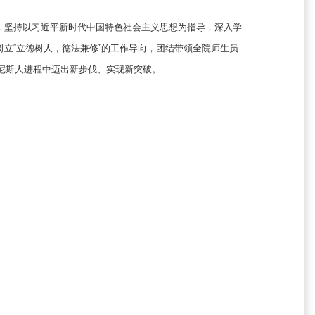
帜，坚持以习近平新时代中国特色社会主义思想为指导，深入学
立“立德树人，德法兼修”的工作导向，团结带领全院师生员
8斯尼斯人进程中迈出新步伐、实现新突破。